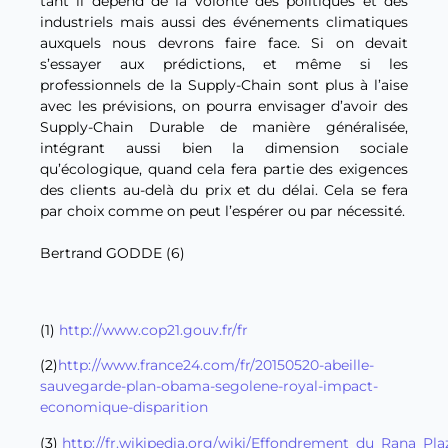
tant il dépend de la volonté des politiques et des
industriels mais aussi des événements climatiques
auxquels nous devrons faire face. Si on devait
s’essayer aux prédictions, et même si les
professionnels de la Supply-Chain sont plus à l’aise
avec les prévisions, on pourra envisager d’avoir des
Supply-Chain Durable de manière généralisée,
intégrant aussi bien la dimension sociale
qu’écologique, quand cela fera partie des exigences
des clients au-delà du prix et du délai. Cela se fera
par choix comme on peut l’espérer ou par nécessité.
Bertrand GODDE (6)
(1)
http://www.cop21.gouv.fr/fr
(2)
http://www.france24.com/fr/20150520-abeille-
sauvegarde-plan-obama-segolene-royal-impact-
economique-disparition
(3)
http://fr.wikipedia.org/wiki/Effondrement_du_Rana_Pla