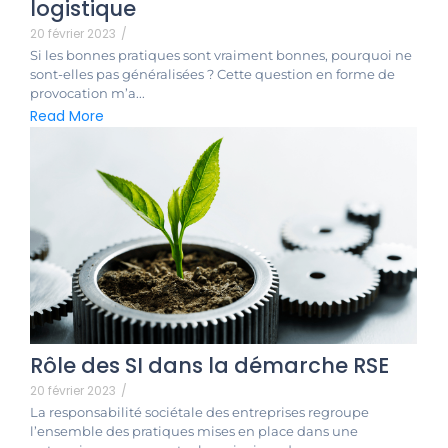
logistique
20 février 2023
/
Si les bonnes pratiques sont vraiment bonnes, pourquoi ne
sont-elles pas généralisées ? Cette question en forme de
provocation m’a...
Read More
Rôle des SI dans la démarche RSE
20 février 2023
/
La responsabilité sociétale des entreprises regroupe
l’ensemble des pratiques mises en place dans une