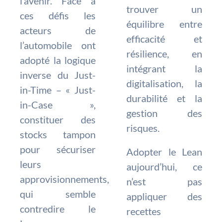
l’avenir. Face à
trouver un
ces défis les
équilibre entre
acteurs de
efficacité et
l’automobile ont
résilience, en
adopté la logique
intégrant la
inverse du Just-
digitalisation, la
in-Time – « Just-
durabilité et la
in-Case »,
gestion des
constituer des
risques.
stocks tampon
pour sécuriser
Adopter le Lean
leurs
aujourd’hui, ce
approvisionnements,
n’est pas
qui semble
appliquer des
contredire le
recettes