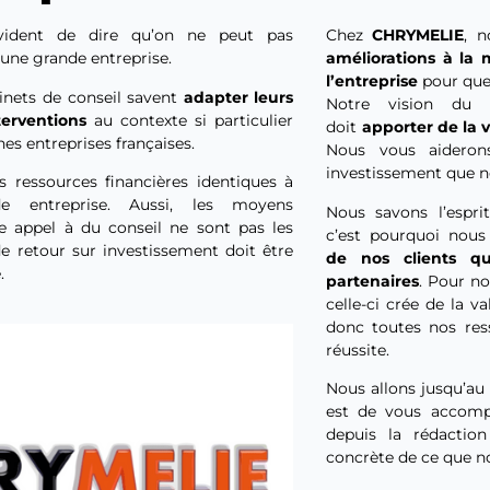
évident de dire qu’on ne peut pas
Chez
CHRYMELIE
, 
ne grande entreprise.
améliorations à la 
l’entreprise
pour que 
inets de conseil savent
adapter leurs
Notre vision du 
terventions
au contexte si particulier
doit
apporter de la v
es entreprises françaises.
Nous vous aideron
investissement que n
 ressources financières identiques à
de entreprise. Aussi, les moyens
Nous savons l’espri
re appel à du conseil ne sont pas les
c’est pourquoi nou
 retour sur investissement doit être
de nos clients
q
.
partenaires
. Pour no
celle-ci crée de la v
donc toutes nos res
réussite.
Nous allons jusqu’au
est de vous accomp
depuis la rédaction
concrète de ce que n