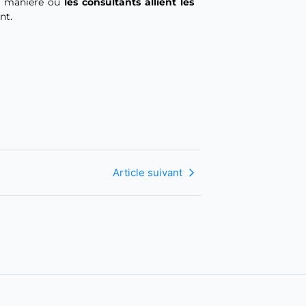
ne manière où
les consultants allient les
nt.
Article suivant