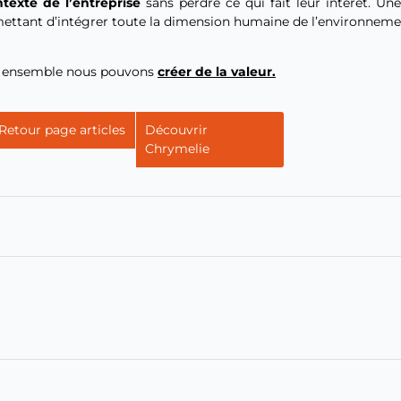
texte de l’entreprise
sans perdre ce qui fait leur intérêt. U
ettant d’intégrer toute la dimension humaine de l’environneme
s, ensemble nous pouvons
créer de la valeur.
Retour page articles
Découvrir
Chrymelie